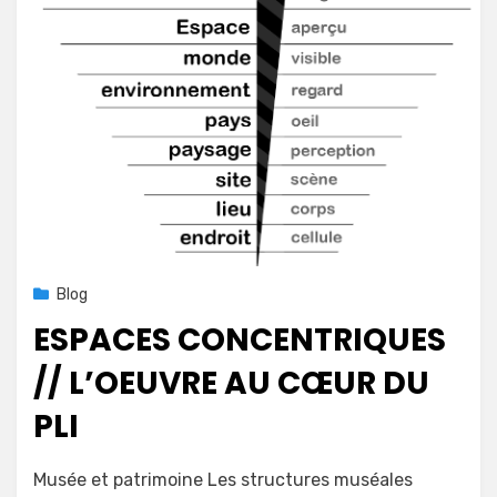
Posted
19 avril 2020
Blog
on
ESPACES CONCENTRIQUES
// L’OEUVRE AU CŒUR DU
PLI
on
by
Leave a comment
mapconcept
Musée et patrimoine Les structures muséales
Espaces