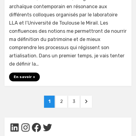
archaïque contemporain en résonance aux
différents colloques organisés par le laboratoire
LLA et l’Université de Toulouse le Mirail. Les
confluences des notions me permettront de nourrir
ma définition du patrimoine et de mieux
comprendre les processus qui régissent son
artialisation. Dans un premier temps, je vais tenter
de définir la…
En savoir +
Pagination
PAGE
PAGE
PAGE
NEXT
1
2
3
des
PAGE
publications
LinkedIn
Instagram
Facebook
Twitter