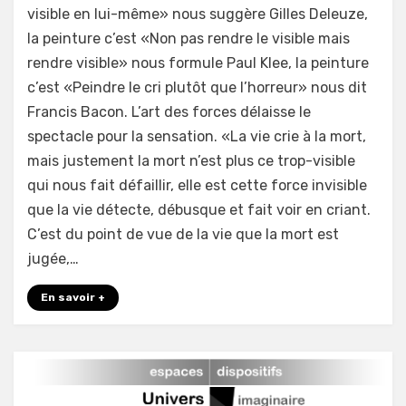
Architecture
visible en lui-même» nous suggère Gilles Deleuze,
des
la peinture c’est «Non pas rendre le visible mais
forces
//
rendre visible» nous formule Paul Klee, la peinture
peinture
c’est «Peindre le cri plutôt que l’horreur» nous dit
et
Francis Bacon. L’art des forces délaisse le
architecture
spectacle pour la sensation. «La vie crie à la mort,
Bacon
mais justement la mort n’est plus ce trop-visible
x
Zevi
qui nous fait défaillir, elle est cette force invisible
que la vie détecte, débusque et fait voir en criant.
C’est du point de vue de la vie que la mort est
jugée,…
En savoir +