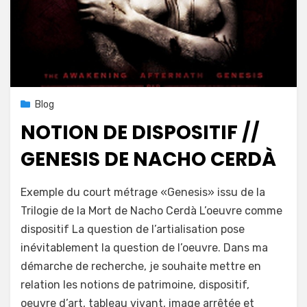
Posted
18 avril 2020
Blog
on
NOTION DE DISPOSITIF //
GENESIS DE NACHO CERDÀ
on
by
Leave a comment
mapconcept
Exemple du court métrage «Genesis» issu de la
Notion
Trilogie de la Mort de Nacho Cerdà L’oeuvre comme
de
dispositif La question de l’artialisation pose
dispositif
//
inévitablement la question de l’oeuvre. Dans ma
Genesis
démarche de recherche, je souhaite mettre en
de
relation les notions de patrimoine, dispositif,
Nacho
oeuvre d’art, tableau vivant, image arrêtée et
Cerdà