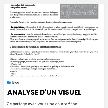
Posted
18 avril 2020
Blog
on
ANALYSE D'UN VISUEL
on
by
Leave a comment
mapconcept
Je partage avec vous une courte fiche
Analyse