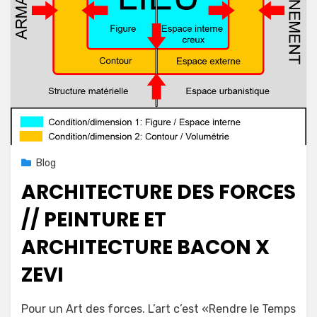
Posted
19 avril 2020
Blog
on
ARCHITECTURE DES FORCES
// PEINTURE ET
ARCHITECTURE BACON X
ZEVI
on
by
Leave a comment
mapconcept
Pour un Art des forces. L’art c’est «Rendre le Temps