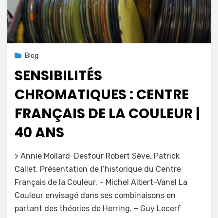
Posted
13 avril 2022
Blog
on
SENSIBILITÉS
CHROMATIQUES : CENTRE
FRANÇAIS DE LA COULEUR |
40 ANS
on
by
Leave a comment
mapconcept
> Annie Mollard-Desfour Robert Sève, Patrick
Sensibilités
Callet, Présentation de l’historique du Centre
chromatiques
Français de la Couleur. – Michel Albert-Vanel La
:
Centre
Couleur envisagé dans ses combinaisons en
Français
partant des théories de Herring. – Guy Lecerf
de